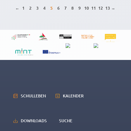
←
1
2
3
4
5
6
7
8
9
10
11
12
13
→
SCHULLEBEN
KALENDER
DOWNLOADS
SUCHE